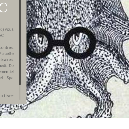
AC
6) vous
NAC
ontres,
 Placette
éraires,
medi. De
mentiel
 et Spa
u Livre:
 de Nage