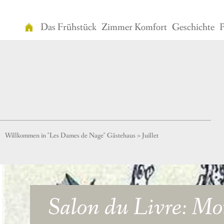
Das Frühstück
Zimmer Komfort
Geschichte
P
Willkommen
in
"Les
Dames
de
Nage"
Gästehaus
Willkommen in "Les Dames de Nage" Gästehaus
>
Juillet
Das
Frühstück
Zimmer
Komfort
Salon du Livre: Mo
Geschichte
Preisliste