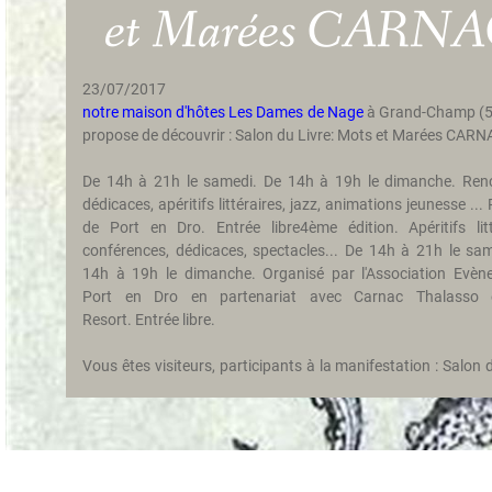
et Marées CARN
Die
Umgebung
23/07/2017
Erholung
notre maison d'hôtes Les Dames de Nage
à Grand-Champ (5
propose de découvrir : Salon du Livre: Mots et Marées CAR
Vidéo
De 14h à 21h le samedi. De 14h à 19h le dimanche. Renc
Fotogallerie
dédicaces, apéritifs littéraires, jazz, animations jeunesse ...
de Port en Dro. Entrée libre4ème édition. Apéritifs litt
Kontakt
conférences, dédicaces, spectacles... De 14h à 21h le sa
14h à 19h le dimanche. Organisé par l'Association Evène
Anfahrt
Port en Dro en partenariat avec Carnac Thalasso
Resort. Entrée libre.
Gästebuch
Vous êtes visiteurs, participants à la manifestation : Salon d
Mots et Marées CARNAC.
N'hésitez pas à réserver votre chambre d'hôtes aux Dames
au 02 97 49 64 26.