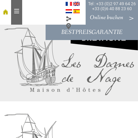
Tel : +33 (0)2 97 49 64 26
+33 (0)6 40 88 23 60
Online buchen
BESTPREISGARANTIE
W
i
l
l
k
o
m
m
e
n
i
n
"
L
e
s
D