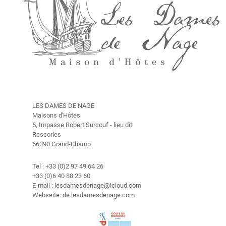
a
m
e
s
d
e
N
a
g
e
LES DAMES DE NAGE
"
Maisons d'Hôtes
5, Impasse Robert Surcouf - lieu dit
G
Rescorles
ä
56390 Grand-Champ
s
t
Tel : +33 (0)2 97 49 64 26
e
+33 (0)6 40 88 23 60
h
E-mail : lesdamesdenage@icloud.com
a
Webseite: de.lesdamesdenage.com
u
s