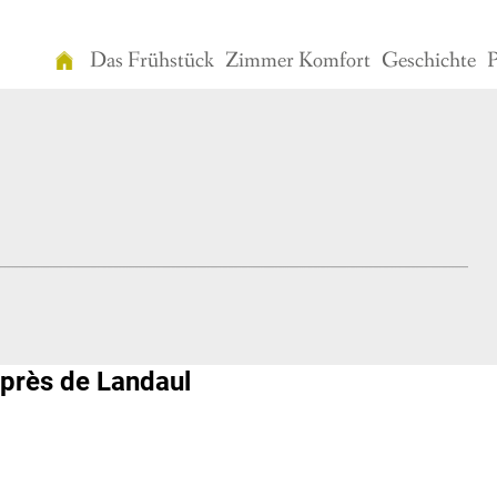
Das Frühstück
Zimmer Komfort
Geschichte
P
Willkommen
in
"Les
Dames
de
Nage"
Gästehaus
Das
Frühstück
près de Landaul
Zimmer
Komfort
Geschichte
Preisliste