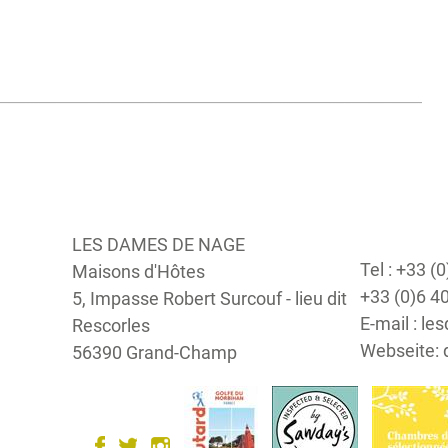
Die
Umgebung
Erholung
Vidéo
Fotogallerie
Kontakt
LES DAMES DE NAGE
Tel : +33 (
Maisons d'Hôtes
Anfahrt
+33 (0)6 4
5, Impasse Robert Surcouf - lieu dit
Gästebuch
E-mail : 
Rescorles
Webseite:
56390 Grand-Champ