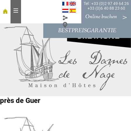
Tel : +33 (0)2 97 49 64 26
+33 (0)6 40 88 23 60
Online buchen
BESTPREISGARANTIE
W
i
l
l
k
o
m
m
e
n
i
près de Guer
n
"
L
e
s
D