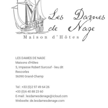
a
m
e
s
d
e
N
a
g
e
"
LES DAMES DE NAGE
G
Maisons d'Hôtes
ä
5, Impasse Robert Surcouf - lieu dit
s
Rescorles
t
56390 Grand-Champ
e
h
Tel : +33 (0)2 97 49 64 26
a
+33 (0)6 40 88 23 60
u
E-mail : lesdamesdenage@icloud.com
s
Webseite: de.lesdamesdenage.com